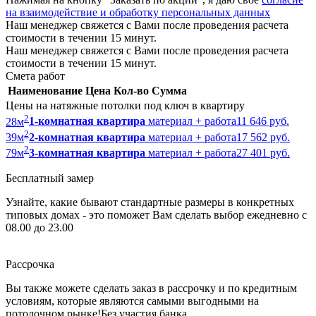
на взаимодействие и обработку персональных данных
Наш менеджер свяжется с Вами после проведения расчета
стоимости в течении 15 минут.
Наш менеджер свяжется с Вами после проведения расчета
стоимости в течении 15 минут.
Смета работ
Наименование
Цена
Кол-во
Сумма
Цены на натяжные потолки под ключ в квартиру
2
28
м
1-комнатная квартира
материал + работа
11 646 руб.
2
39
м
2-комнатная квартира
материал + работа
17 562 руб.
2
79
м
3-комнатная квартира
материал + работа
27 401 руб.
Бесплатный замер
Узнайте, какие бывают стандартные размеры в конкретных
типовых домах - это поможет Вам сделать выбор
ежедневно с
08.00 до 23.00
Рассрочка
Вы также можете сделать заказ в рассрочку и по кредитным
условиям, которые являются самыми выгодными на
потолочном рынке!
Без участия банка