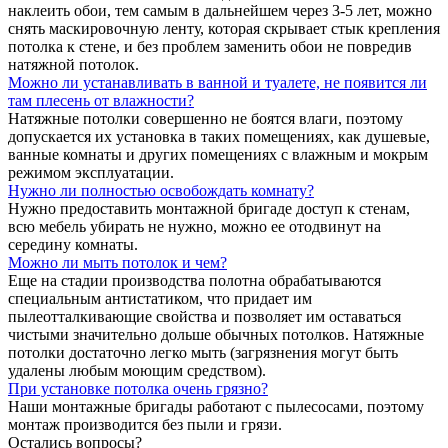
наклеить обои, тем самым в дальнейшем через 3-5 лет, можно
снять маскировочную ленту, которая скрывает стык крепления
потолка к стене, и без проблем заменить обои не повредив
натяжной потолок.
Можно ли устанавливать в ванной и туалете, не появится ли
там плесень от влажности?
Натяжные потолки совершенно не боятся влаги, поэтому
допускается их установка в таких помещениях, как душевые,
ванные комнаты и других помещениях с влажным и мокрым
режимом эксплуатации.
Нужно ли полностью освобождать комнату?
Нужно предоставить монтажной бригаде доступ к стенам,
всю мебель убирать не нужно, можно ее отодвинут на
середину комнаты.
Можно ли мыть потолок и чем?
Еще на стадии производства полотна обрабатываются
специальным антистатиком, что придает им
пылеотталкивающие свойства и позволяет им оставаться
чистыми значительно дольше обычных потолков. Натяжные
потолки достаточно легко мыть (загрязнения могут быть
удалены любым моющим средством).
При установке потолка очень грязно?
Наши монтажные бригады работают с пылесосами, поэтому
монтаж производится без пыли и грязи.
Остались вопросы?